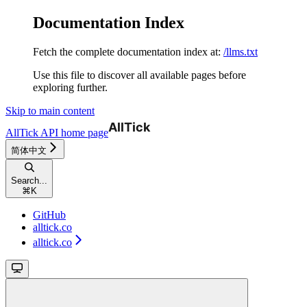
Documentation Index
Fetch the complete documentation index at:
/llms.txt
Use this file to discover all available pages before
exploring further.
Skip to main content
AllTick API
home page
简体中文
Search...
⌘
K
GitHub
alltick.co
alltick.co