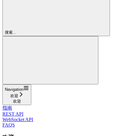
搜索...
Navigation
欢迎
欢迎
指南
REST API
WebSocket API
FAQS